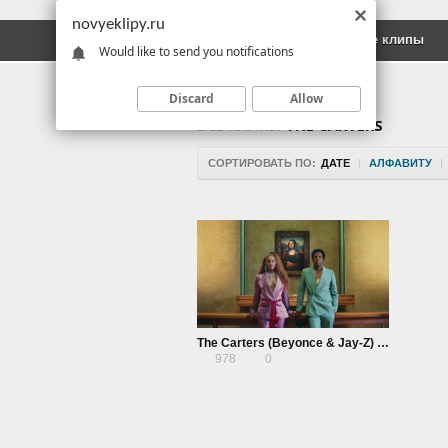
novyeklipy.ru
Новые клипы
Русские клипы
Would like to send you notifications
Discard
Allow
ВСЕ КЛИПЫ
THE CARTERS
СОРТИРОВАТЬ ПО:
ДАТЕ
|
АЛФАВИТУ
|
The Carters (Beyonce & Jay-Z) — Apes**t
978
0