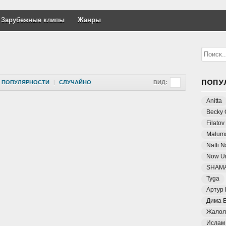
Зарубежные клипы
Жанры
ПОПУ
ПОПУЛЯРНОСТИ
|
СЛУЧАЙНО
ВИД:
Anitta
Becky 
Filatov
Malum
Natti 
Now Un
SHAM
Tyga
Артур
Дима 
Жалол
Ислам