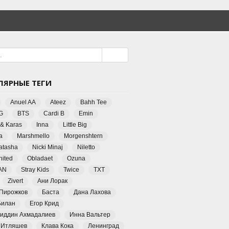
ЛЯРНЫЕ ТЕГИ
Anuel AA
Ateez
Bahh Tee
G
BTS
Cardi B
Emin
 & Karas
Inna
Little Big
a
Marshmello
Morgenshtern
Natasha
Nicki Minaj
Niletto
ited
Obladaet
Ozuna
AN
Stray Kids
Twice
TXT
Zivert
Ани Лорак
 Пирожков
Баста
Дана Лахова
Билан
Егор Крид
иддин Ахмадалиев
Инна Вальтер
 Итляшев
Клава Кока
Ленинград