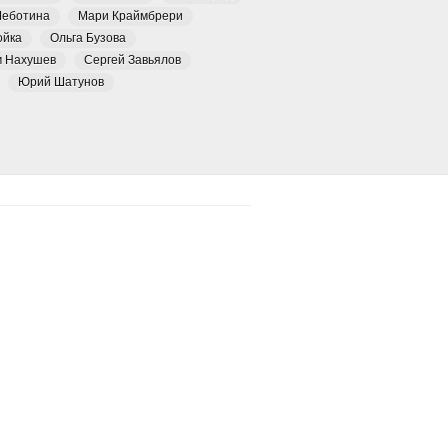
Чеботина
Мари Краймбрери
ойка
Ольга Бузова
м Нахушев
Сергей Завьялов
Юрий Шатунов