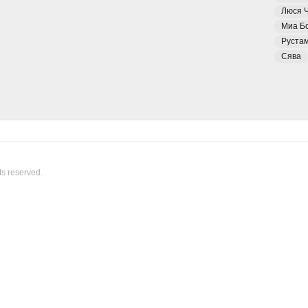
Люся 
Миа Б
Руста
Сява
ts reserved.