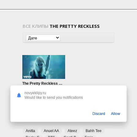
ВСЕ КЛИПЫ
THE PRETTY RECKLESS
The Pretty Reckless — Only Love Can Save Me Now
925
0
novyeklipy.ru
Would like to send you notifications
Discard
Allow
ПОПУЛЯРНЫЕ ТЕГИ
Anitta
Anuel AA
Ateez
Bahh Tee