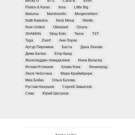
Becky G
BTS
Cardi B
Emin
Filatov & Karas
Inna
Little Big
Maluma
Marshmello
Morgenshtern
Natti Natasha
Nicki Minaj
Niletto
Now United
Obladaet
Ozuna
SHAMAN
Stray Kids
Twice
TXT
Tyga
Zivert
Ани Лорак
Артур Пирожков
Баста
Дана Лахова
Дима Билан
Егор Крид
Жалолиддин Ахмадалиев
Инна Вальтер
Ислам Итляшев
Клава Кока
Ленинград
Люся Чеботина
Мари Краймбрери
Миа Бойка
Ольга Бузова
Рустам Нахушев
Сергей Завьялов
Сява
Юрий Шатунов