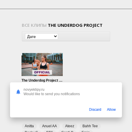
ВСЕ КЛИПЫ
THE UNDERDOG PROJECT
The Underdog Project — Summer Jam (Alle Farben Remix)
946
0
novyeklipy.ru
Would like to send you notifications
Discard
Allow
ПОПУЛЯРНЫЕ ТЕГИ
Anitta
Anuel AA
Ateez
Bahh Tee