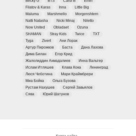
Becky G
BTS
Cardi B
Emin
Filatov & Karas
Inna
Little Big
Maluma
Marshmello
Morgenshtern
Natti Natasha
Nicki Minaj
Niletto
Now United
Obladaet
Ozuna
SHAMAN
Stray Kids
Twice
TXT
Tyga
Zivert
Ани Лорак
Артур Пирожков
Баста
Дана Лахова
Дима Билан
Егор Крид
Жалолиддин Ахмадалиев
Инна Вальтер
Ислам Итляшев
Клава Кока
Ленинград
Люся Чеботина
Мари Краймбрери
Миа Бойка
Ольга Бузова
Рустам Нахушев
Сергей Завьялов
Сява
Юрий Шатунов