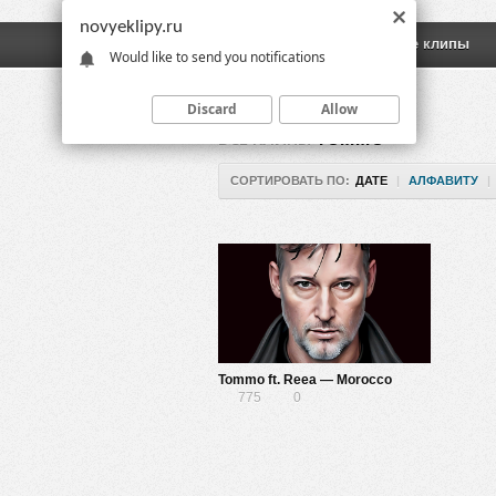
novyeklipy.ru
Новые клипы
Русские клипы
Would like to send you notifications
Discard
Allow
ВСЕ КЛИПЫ
TOMMO
СОРТИРОВАТЬ ПО:
ДАТЕ
|
АЛФАВИТУ
|
Tommo ft. Reea — Morocco
775
0