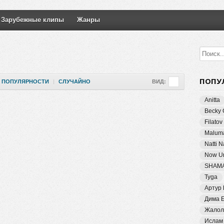
Зарубежные клипы
Жанры
ПОПУ
ПОПУЛЯРНОСТИ
|
СЛУЧАЙНО
ВИД:
Anitta
Becky 
Filatov
Malum
Natti 
Now Un
SHAM
Tyga
Артур
Дима 
Жалол
Ислам