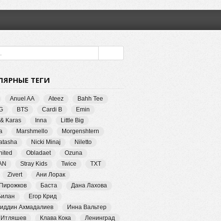
ЛЯРНЫЕ ТЕГИ
Anuel AA
Ateez
Bahh Tee
G
BTS
Cardi B
Emin
 & Karas
Inna
Little Big
a
Marshmello
Morgenshtern
Natasha
Nicki Minaj
Niletto
ited
Obladaet
Ozuna
AN
Stray Kids
Twice
TXT
Zivert
Ани Лорак
 Пирожков
Баста
Дана Лахова
Билан
Егор Крид
иддин Ахмадалиев
Инна Вальтер
 Итляшев
Клава Кока
Ленинград