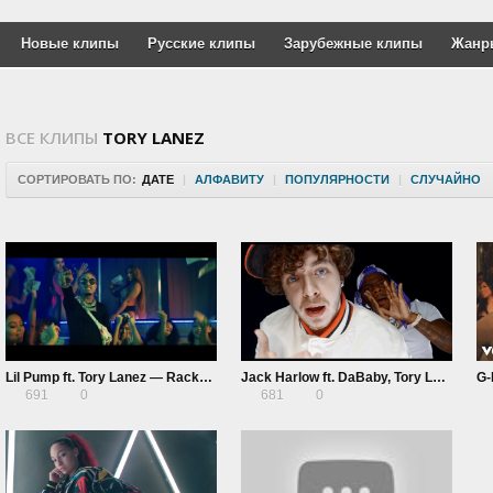
Новые клипы
Русские клипы
Зарубежные клипы
Жанр
ВСЕ КЛИПЫ
TORY LANEZ
СОРТИРОВАТЬ ПО:
ДАТЕ
|
АЛФАВИТУ
|
ПОПУЛЯРНОСТИ
|
СЛУЧАЙНО
Lil Pump ft. Tory Lanez — Racks To The Ceiling
Jack Harlow ft. DaBaby, Tory Lanez & Lil Wayne — Whats Poppin
691
0
681
0