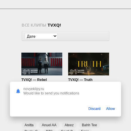
ВСЕ КЛИПЫ
TVXQ!
TVXQ! — Rebel
TVXQ! — Truth
478
0
765
0
novyeklipy.ru
Would like to send you notifications
Discard
Allow
ПОПУЛЯРНЫЕ ТЕГИ
Anitta
Anuel AA
Ateez
Bahh Tee