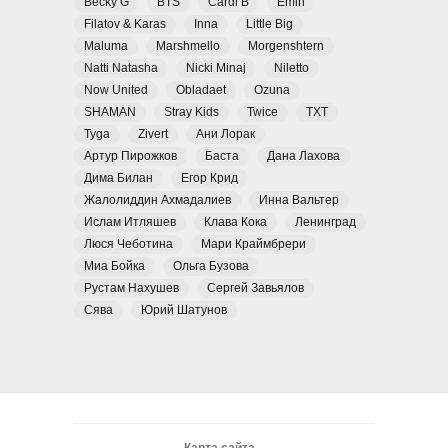
Becky G
BTS
Cardi B
Emin
Filatov & Karas
Inna
Little Big
Maluma
Marshmello
Morgenshtern
Natti Natasha
Nicki Minaj
Niletto
Now United
Obladaet
Ozuna
SHAMAN
Stray Kids
Twice
TXT
Tyga
Zivert
Ани Лорак
Артур Пирожков
Баста
Дана Лахова
Дима Билан
Егор Крид
Жалолиддин Ахмадалиев
Инна Вальтер
Ислам Итляшев
Клава Кока
Ленинград
Люся Чеботина
Мари Краймбрери
Миа Бойка
Ольга Бузова
Рустам Нахушев
Сергей Завьялов
Сява
Юрий Шатунов