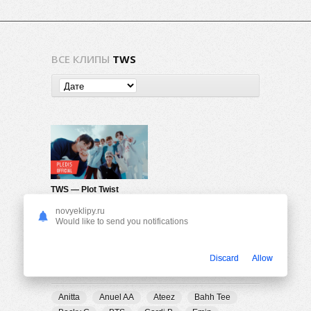
ВСЕ КЛИПЫ
TWS
TWS — Plot Twist
434
0
novyeklipy.ru
Would like to send you notifications
Discard
Allow
ПОПУЛЯРНЫЕ ТЕГИ
Anitta
Anuel AA
Ateez
Bahh Tee