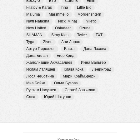
Becky G
BTS
Cardi B
Emin
Filatov & Karas
Inna
Little Big
Maluma
Marshmello
Morgenshtern
Natti Natasha
Nicki Minaj
Niletto
Now United
Obladaet
Ozuna
SHAMAN
Stray Kids
Twice
TXT
Tyga
Zivert
Ани Лорак
Артур Пирожков
Баста
Дана Лахова
Дима Билан
Егор Крид
Жалолиддин Ахмадалиев
Инна Вальтер
Ислам Итляшев
Клава Кока
Ленинград
Люся Чеботина
Мари Краймбрери
Миа Бойка
Ольга Бузова
Рустам Нахушев
Сергей Завьялов
Сява
Юрий Шатунов