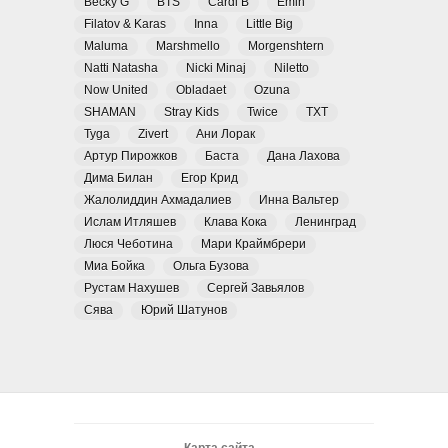
Becky G
BTS
Cardi B
Emin
Filatov & Karas
Inna
Little Big
Maluma
Marshmello
Morgenshtern
Natti Natasha
Nicki Minaj
Niletto
Now United
Obladaet
Ozuna
SHAMAN
Stray Kids
Twice
TXT
Tyga
Zivert
Ани Лорак
Артур Пирожков
Баста
Дана Лахова
Дима Билан
Егор Крид
Жалолиддин Ахмадалиев
Инна Вальтер
Ислам Итляшев
Клава Кока
Ленинград
Люся Чеботина
Мари Краймбрери
Миа Бойка
Ольга Бузова
Рустам Нахушев
Сергей Завьялов
Сява
Юрий Шатунов