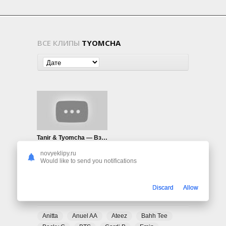
ВСЕ КЛИПЫ
TYOMCHA
Tanir & Tyomcha — Взорву
576
0
novyeklipy.ru
Would like to send you notifications
Discard
Allow
ПОПУЛЯРНЫЕ ТЕГИ
Anitta
Anuel AA
Ateez
Bahh Tee