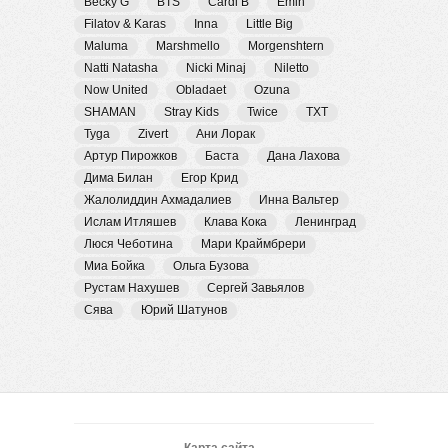
Becky G
BTS
Cardi B
Emin
Filatov & Karas
Inna
Little Big
Maluma
Marshmello
Morgenshtern
Natti Natasha
Nicki Minaj
Niletto
Now United
Obladaet
Ozuna
SHAMAN
Stray Kids
Twice
TXT
Tyga
Zivert
Ани Лорак
Артур Пирожков
Баста
Дана Лахова
Дима Билан
Егор Крид
Жалолиддин Ахмадалиев
Инна Вальтер
Ислам Итляшев
Клава Кока
Ленинград
Люся Чеботина
Мари Краймбрери
Миа Бойка
Ольга Бузова
Рустам Нахушев
Сергей Завьялов
Сява
Юрий Шатунов