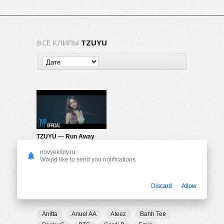
ВСЕ КЛИПЫ
TZUYU
TZUYU — Run Away
528
0
novyeklipy.ru
Would like to send you notifications
Discard
Allow
ПОПУЛЯРНЫЕ ТЕГИ
Anitta
Anuel AA
Ateez
Bahh Tee