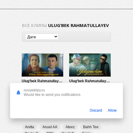
ВСЕ КЛИПЫ
ULUG’BEK RAHMATULLAYEV
Ulug’bek Rahmatullayev — Onam bilan raqsga tushganda
Ulug’bek Rahmatullayev — Yolg’onchim…
1.30K
0
2.24K
0
novyeklipy.ru
Would like to send you notifications
Discard
Allow
ПОПУЛЯРНЫЕ ТЕГИ
Anitta
Anuel AA
Ateez
Bahh Tee