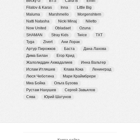
Becky G
BTS
Cardi B
Emin
Filatov & Karas
Inna
Little Big
Maluma
Marshmello
Morgenshtern
Natti Natasha
Nicki Minaj
Niletto
Now United
Obladaet
Ozuna
SHAMAN
Stray Kids
Twice
TXT
Tyga
Zivert
Ани Лорак
Артур Пирожков
Баста
Дана Лахова
Дима Билан
Егор Крид
Жалолиддин Ахмадалиев
Инна Вальтер
Ислам Итляшев
Клава Кока
Ленинград
Люся Чеботина
Мари Краймбрери
Миа Бойка
Ольга Бузова
Рустам Нахушев
Сергей Завьялов
Сява
Юрий Шатунов