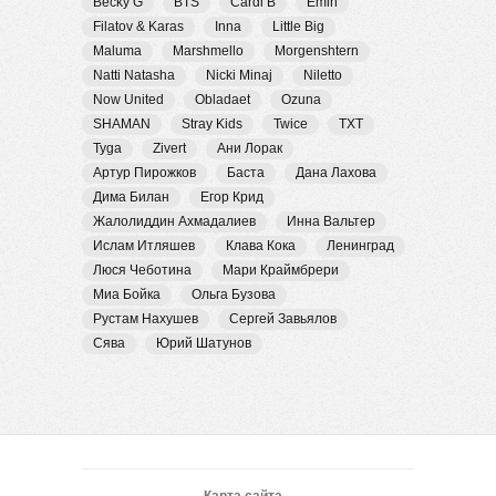
Becky G
BTS
Cardi B
Emin
Filatov & Karas
Inna
Little Big
Maluma
Marshmello
Morgenshtern
Natti Natasha
Nicki Minaj
Niletto
Now United
Obladaet
Ozuna
SHAMAN
Stray Kids
Twice
TXT
Tyga
Zivert
Ани Лорак
Артур Пирожков
Баста
Дана Лахова
Дима Билан
Егор Крид
Жалолиддин Ахмадалиев
Инна Вальтер
Ислам Итляшев
Клава Кока
Ленинград
Люся Чеботина
Мари Краймбрери
Миа Бойка
Ольга Бузова
Рустам Нахушев
Сергей Завьялов
Сява
Юрий Шатунов