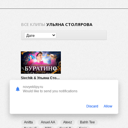
ВСЕ КЛИПЫ
УЛЬЯНА СТОЛЯРОВА
Sivchik & Ульяна Столярова — Буратино
1.10K
0
novyeklipy.ru
Would like to send you notifications
Discard
Allow
ПОПУЛЯРНЫЕ ТЕГИ
Anitta
Anuel AA
Ateez
Bahh Tee