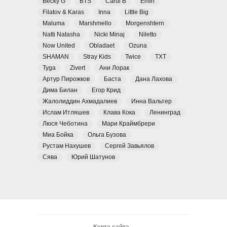
Becky G
BTS
Cardi B
Emin
Filatov & Karas
Inna
Little Big
Maluma
Marshmello
Morgenshtern
Natti Natasha
Nicki Minaj
Niletto
Now United
Obladaet
Ozuna
SHAMAN
Stray Kids
Twice
TXT
Tyga
Zivert
Ани Лорак
Артур Пирожков
Баста
Дана Лахова
Дима Билан
Егор Крид
Жалолиддин Ахмадалиев
Инна Вальтер
Ислам Итляшев
Клава Кока
Ленинград
Люся Чеботина
Мари Краймбрери
Миа Бойка
Ольга Бузова
Рустам Нахушев
Сергей Завьялов
Сява
Юрий Шатунов