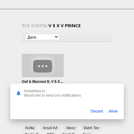
ВСЕ КЛИПЫ
V $ X V PRINCE
Guf & Murovei ft. V $ X V PRiNCE — Ураган
3.23K
0
novyeklipy.ru
Would like to send you notifications
Discard
Allow
ПОПУЛЯРНЫЕ ТЕГИ
Anitta
Anuel AA
Ateez
Bahh Tee