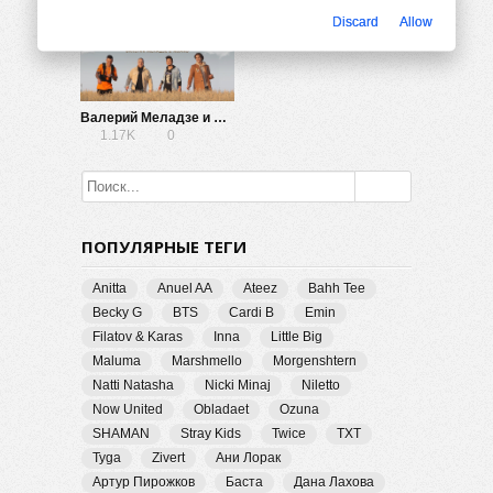
Discard
Allow
Валерий Меладзе и MBAND — Мама, не горюй!
1.17K
0
ПОПУЛЯРНЫЕ ТЕГИ
Anitta
Anuel AA
Ateez
Bahh Tee
Becky G
BTS
Cardi B
Emin
Filatov & Karas
Inna
Little Big
Maluma
Marshmello
Morgenshtern
Natti Natasha
Nicki Minaj
Niletto
Now United
Obladaet
Ozuna
SHAMAN
Stray Kids
Twice
TXT
Tyga
Zivert
Ани Лорак
Артур Пирожков
Баста
Дана Лахова