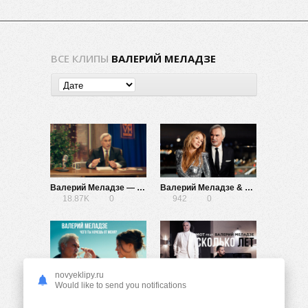
ВСЕ КЛИПЫ
ВАЛЕРИЙ МЕЛАДЗЕ
Валерий Меладзе — Вижу Солнце
Валерий Меладзе & Альбина Джанабаева — Мегаполисы
18.87K
0
942
0
novyeklipy.ru
Валерий Меладзе — Чего ты хочешь от меня?
Мот ft. Валерий Меладзе — Сколько лет
Would like to send you notifications
1.10K
0
1.26K
0