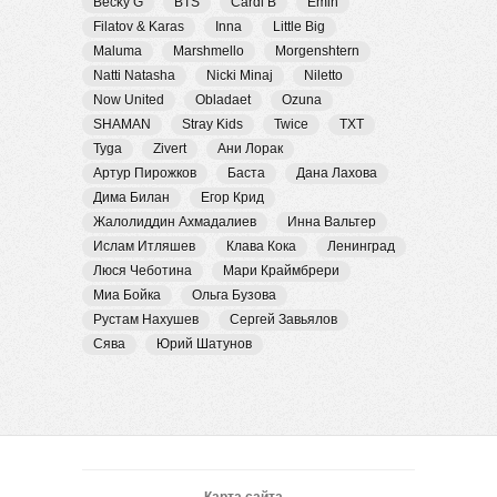
Becky G
BTS
Cardi B
Emin
Filatov & Karas
Inna
Little Big
Maluma
Marshmello
Morgenshtern
Natti Natasha
Nicki Minaj
Niletto
Now United
Obladaet
Ozuna
SHAMAN
Stray Kids
Twice
TXT
Tyga
Zivert
Ани Лорак
Артур Пирожков
Баста
Дана Лахова
Дима Билан
Егор Крид
Жалолиддин Ахмадалиев
Инна Вальтер
Ислам Итляшев
Клава Кока
Ленинград
Люся Чеботина
Мари Краймбрери
Миа Бойка
Ольга Бузова
Рустам Нахушев
Сергей Завьялов
Сява
Юрий Шатунов