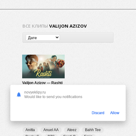
ВСЕ КЛИПЫ
VALIJON AZIZOV
Valijon Azizov — Rashti
546
0
novyeklipy.ru
Would like to send you notifications
Discard
Allow
ПОПУЛЯРНЫЕ ТЕГИ
Anitta
Anuel AA
Ateez
Bahh Tee