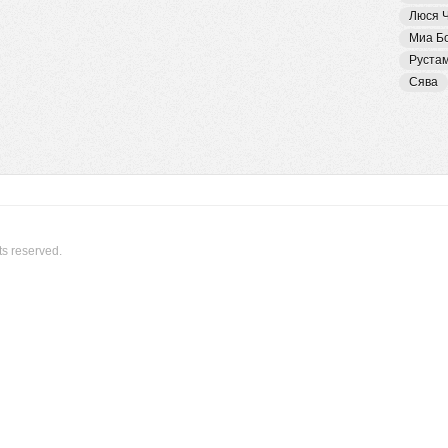
Люся 
Миа Б
Руста
Сява
ts reserved.