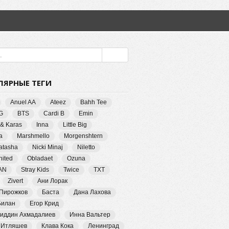
ЛЯРНЫЕ ТЕГИ
Anuel AA
Ateez
Bahh Tee
G
BTS
Cardi B
Emin
 & Karas
Inna
Little Big
a
Marshmello
Morgenshtern
Natasha
Nicki Minaj
Niletto
ited
Obladaet
Ozuna
AN
Stray Kids
Twice
TXT
Zivert
Ани Лорак
 Пирожков
Баста
Дана Лахова
Билан
Егор Крид
иддин Ахмадалиев
Инна Вальтер
 Итляшев
Клава Кока
Ленинград