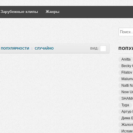
Зарубежные клипы
Жанры
ПОПУ
ПОПУЛЯРНОСТИ
|
СЛУЧАЙНО
ВИД:
Anitta
Becky 
Filatov
Malum
Natti 
Now Un
SHAM
Tyga
Артур
Дима 
Жалол
Ислам