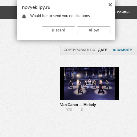
novyeklipy.ru
Новые клипы
Русские клипы
Would like to send you notifications
Discard
Allow
ВСЕ КЛИПЫ
VAN CANTO
СОРТИРОВАТЬ ПО:
ДАТЕ
|
АЛФАВИТУ
|
Van Canto — Melody
920
0