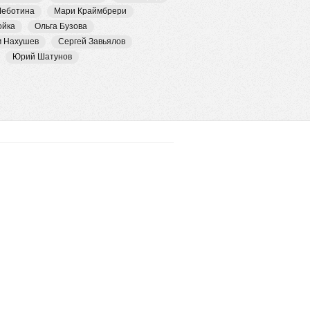
Чеботина
Мари Краймбрери
ойка
Ольга Бузова
м Нахушев
Сергей Завьялов
Юрий Шатунов