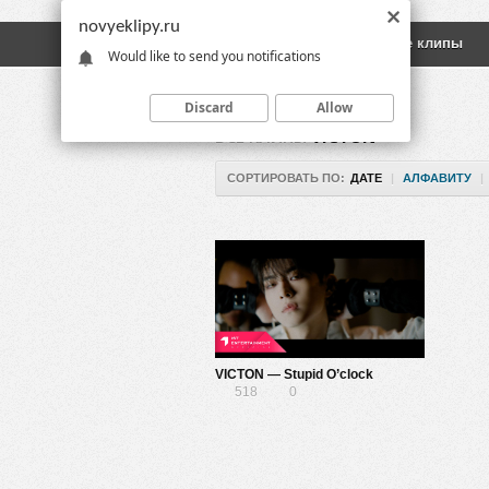
novyeklipy.ru
Новые клипы
Русские клипы
Would like to send you notifications
Discard
Allow
ВСЕ КЛИПЫ
VICTON
СОРТИРОВАТЬ ПО:
ДАТЕ
|
АЛФАВИТУ
|
VICTON — Stupid O’clock
518
0