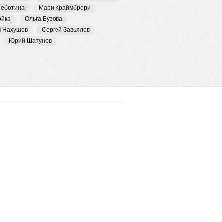
Чеботина
Мари Краймбрери
ойка
Ольга Бузова
м Нахушев
Сергей Завьялов
Юрий Шатунов