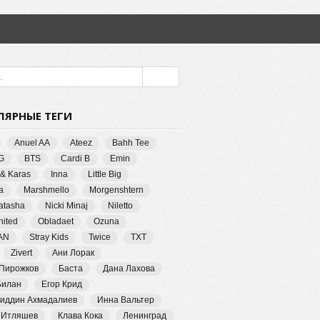
ЛЯРНЫЕ ТЕГИ
Anuel AA
Ateez
Bahh Tee
G
BTS
Cardi B
Emin
 & Karas
Inna
Little Big
a
Marshmello
Morgenshtern
Natasha
Nicki Minaj
Niletto
ited
Obladaet
Ozuna
AN
Stray Kids
Twice
TXT
Zivert
Ани Лорак
 Пирожков
Баста
Дана Лахова
Билан
Егор Крид
иддин Ахмадалиев
Инна Вальтер
 Итляшев
Клава Кока
Ленинград