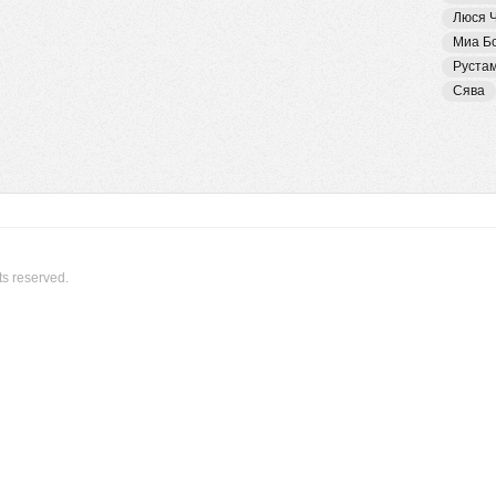
Люся 
Миа Б
Руста
Сява
ts reserved.