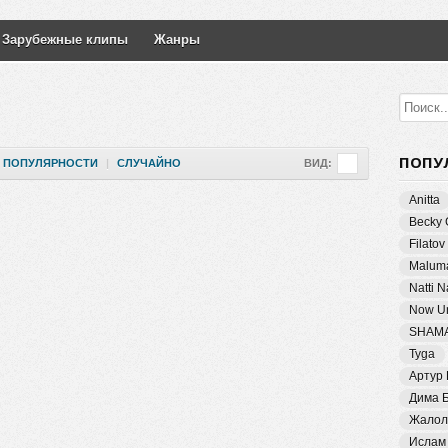
Зарубежные клипы
Жанры
ПОПУ
ПОПУЛЯРНОСТИ
|
СЛУЧАЙНО
ВИД:
Anitta
Becky 
Filatov
Malum
Natti 
Now Un
SHAM
Tyga
Артур
Дима 
Жалол
Ислам