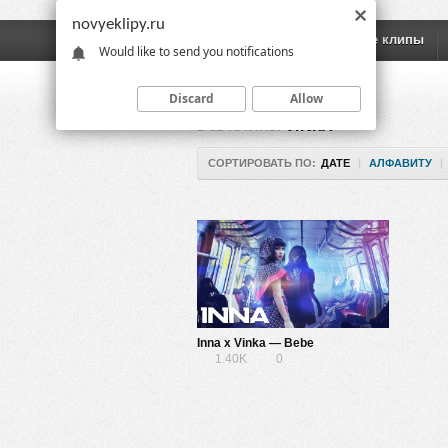
novyeklipy.ru
Новые клипы
Русские клипы
Would like to send you notifications
Discard
Allow
ВСЕ КЛИПЫ
VINKA
СОРТИРОВАТЬ ПО:
ДАТЕ
|
АЛФАВИТУ
|
Inna x Vinka — Bebe
1.40K
0