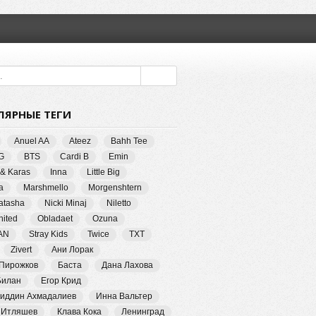
ЛЯРНЫЕ ТЕГИ
Anuel AA
Ateez
Bahh Tee
G
BTS
Cardi B
Emin
 & Karas
Inna
Little Big
a
Marshmello
Morgenshtern
Natasha
Nicki Minaj
Niletto
ited
Obladaet
Ozuna
AN
Stray Kids
Twice
TXT
Zivert
Ани Лорак
 Пирожков
Баста
Дана Лахова
Билан
Егор Крид
иддин Ахмадалиев
Инна Вальтер
 Итляшев
Клава Кока
Ленинград