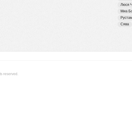
Люся 
Миа Б
Руста
Сява
ts reserved.