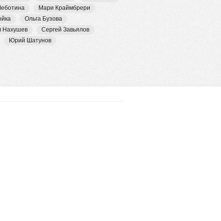
Чеботина
Мари Краймбрери
ойка
Ольга Бузова
м Нахушев
Сергей Завьялов
Юрий Шатунов