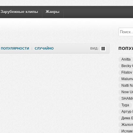
Зарубежные клипы
Жанры
ПОПУ
ПОПУЛЯРНОСТИ
|
СЛУЧАЙНО
ВИД:
Anitta
Becky 
Filatov
Malum
Natti 
Now Un
SHAM
Tyga
Артур
Дима 
Жалол
Ислам