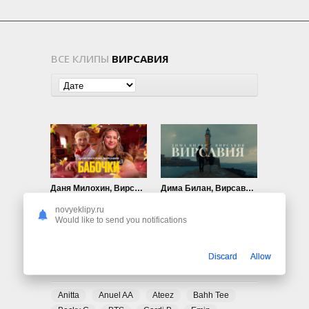
ВСЕ КЛИПЫ
ВИРСАВИЯ
Даня Милохин, Вирсавия — Бабочки
Дима Билан, Вирсавия — Вирсавия
721
0
649
0
novyeklipy.ru
Would like to send you notifications
Discard
Allow
ПОПУЛЯРНЫЕ ТЕГИ
Anitta
Anuel AA
Ateez
Bahh Tee