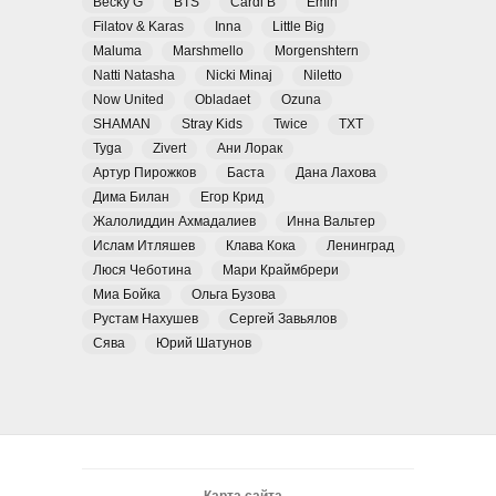
Becky G
BTS
Cardi B
Emin
Filatov & Karas
Inna
Little Big
Maluma
Marshmello
Morgenshtern
Natti Natasha
Nicki Minaj
Niletto
Now United
Obladaet
Ozuna
SHAMAN
Stray Kids
Twice
TXT
Tyga
Zivert
Ани Лорак
Артур Пирожков
Баста
Дана Лахова
Дима Билан
Егор Крид
Жалолиддин Ахмадалиев
Инна Вальтер
Ислам Итляшев
Клава Кока
Ленинград
Люся Чеботина
Мари Краймбрери
Миа Бойка
Ольга Бузова
Рустам Нахушев
Сергей Завьялов
Сява
Юрий Шатунов