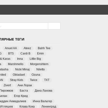
ЛЯРНЫЕ ТЕГИ
Anuel AA
Ateez
Bahh Tee
G
BTS
Cardi B
Emin
 & Karas
Inna
Little Big
a
Marshmello
Morgenshtern
Natasha
Nicki Minaj
Niletto
ited
Obladaet
Ozuna
AN
Stray Kids
Twice
TXT
Zivert
Ани Лорак
 Пирожков
Баста
Дана Лахова
Билан
Егор Крид
иддин Ахмадалиев
Инна Вальтер
 Итляшев
Клава Кока
Ленинград