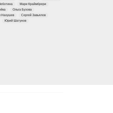
Чеботина
Мари Краймбрери
ойка
Ольга Бузова
м Нахушев
Сергей Завьялов
Юрий Шатунов