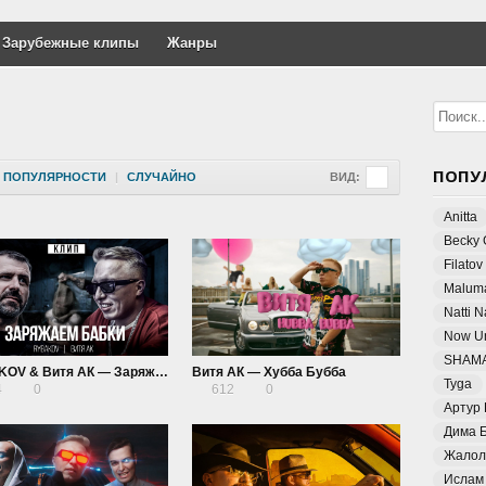
Зарубежные клипы
Жанры
ПОПУ
ПОПУЛЯРНОСТИ
|
СЛУЧАЙНО
ВИД:
Anitta
Becky 
Filatov
Malum
Natti 
Now Un
SHAM
RYBAKOV & Витя АК — Заряжаем бабки
Витя АК — Хубба Бубба
Tyga
4
0
612
0
Артур
Дима 
Жалол
Ислам