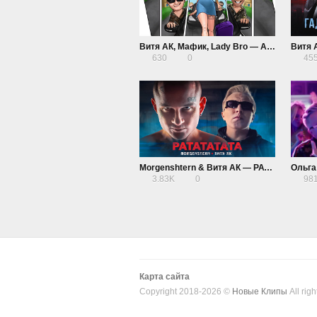
Витя АК, Мафик, Lady Bro — Ауф Маn
630
0
45
Morgenshtern & Витя АК — РАТАТАТАТА
3.83K
0
98
Карта сайта
Copyright 2018-2026 ©
Новые Клипы
All righ