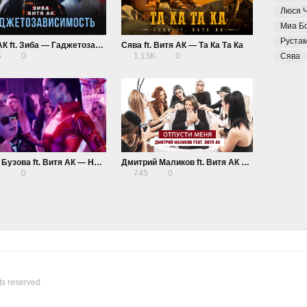
Люся 
Миа Б
Руста
Витя АК ft. Зиба — Гаджетозависимость
Сява ft. Витя АК — Та Ка Та Ка
5
0
1.13K
0
Сява
Ольга Бузова ft. Витя АК — На Доме-2
Дмитрий Маликов ft. Витя АК — Отпусти меня
1
0
745
0
ts reserved.