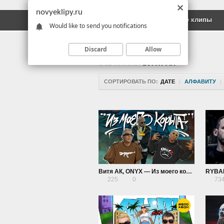
novyeklipy.ru
Новые клипы
Русские клипы
Would like to send you notifications
Discard
Allow
ВСЕ КЛИПЫ
ВИТЯ АК
СОРТИРОВАТЬ ПО:
ДАТЕ
|
АЛФАВИТУ
|
Витя АК, ONYX — Из моего корыта
225
0
73