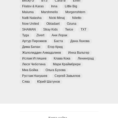
Becky G
BTS
Cardi B
Emin
Filatov & Karas
Inna
Little Big
Maluma
Marshmello
Morgenshtern
Natti Natasha
Nicki Minaj
Niletto
Now United
Obladaet
Ozuna
SHAMAN
Stray Kids
Twice
TXT
Tyga
Zivert
Ани Лорак
Артур Пирожков
Баста
Дана Лахова
Дима Билан
Егор Крид
Жалолиддин Ахмадалиев
Инна Вальтер
Ислам Итляшев
Клава Кока
Ленинград
Люся Чеботина
Мари Краймбрери
Миа Бойка
Ольга Бузова
Рустам Нахушев
Сергей Завьялов
Сява
Юрий Шатунов