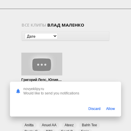
ВСЕ КЛИПЫ
ВЛАД МАЛЕНКО
Григорий Лепс, Юлия Чичерина, Влад Маленко — Русские маяки
891
0
novyeklipy.ru
Would like to send you notifications
Discard
Allow
ПОПУЛЯРНЫЕ ТЕГИ
Anitta
Anuel AA
Ateez
Bahh Tee