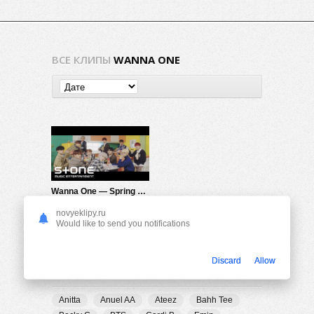
ВСЕ КЛИПЫ
WANNA ONE
Wanna One — Spring Breeze
1.24K
0
novyeklipy.ru
Would like to send you notifications
Discard
Allow
ПОПУЛЯРНЫЕ ТЕГИ
Anitta
Anuel AA
Ateez
Bahh Tee