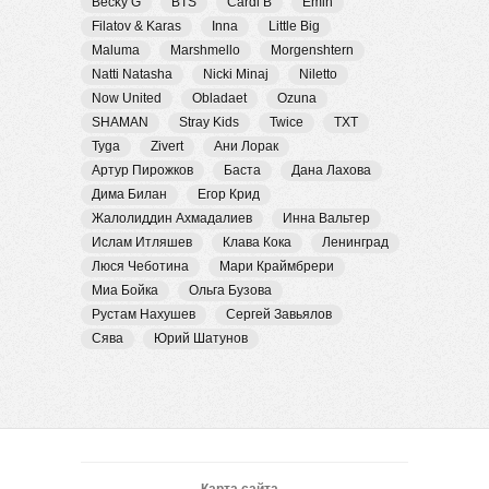
Becky G
BTS
Cardi B
Emin
Filatov & Karas
Inna
Little Big
Maluma
Marshmello
Morgenshtern
Natti Natasha
Nicki Minaj
Niletto
Now United
Obladaet
Ozuna
SHAMAN
Stray Kids
Twice
TXT
Tyga
Zivert
Ани Лорак
Артур Пирожков
Баста
Дана Лахова
Дима Билан
Егор Крид
Жалолиддин Ахмадалиев
Инна Вальтер
Ислам Итляшев
Клава Кока
Ленинград
Люся Чеботина
Мари Краймбрери
Миа Бойка
Ольга Бузова
Рустам Нахушев
Сергей Завьялов
Сява
Юрий Шатунов