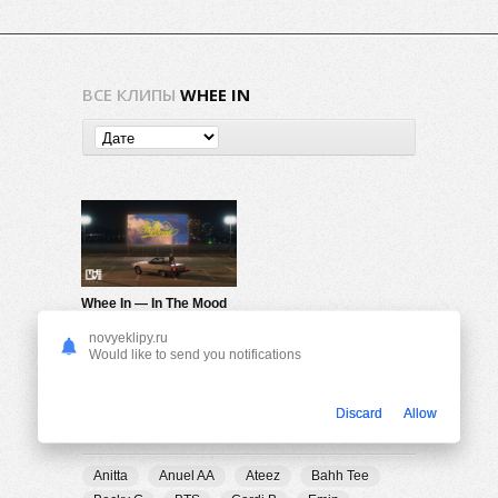
ВСЕ КЛИПЫ
WHEE IN
Whee In — In The Mood
392
0
novyeklipy.ru
Would like to send you notifications
Discard
Allow
ПОПУЛЯРНЫЕ ТЕГИ
Anitta
Anuel AA
Ateez
Bahh Tee