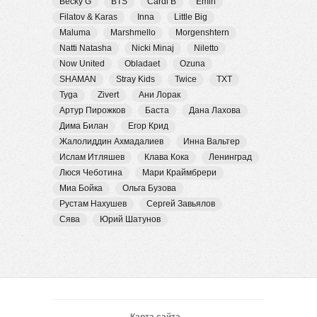
Becky G
BTS
Cardi B
Emin
Filatov & Karas
Inna
Little Big
Maluma
Marshmello
Morgenshtern
Natti Natasha
Nicki Minaj
Niletto
Now United
Obladaet
Ozuna
SHAMAN
Stray Kids
Twice
TXT
Tyga
Zivert
Ани Лорак
Артур Пирожков
Баста
Дана Лахова
Дима Билан
Егор Крид
Жалолиддин Ахмадалиев
Инна Вальтер
Ислам Итляшев
Клава Кока
Ленинград
Люся Чеботина
Мари Краймбрери
Миа Бойка
Ольга Бузова
Рустам Нахушев
Сергей Завьялов
Сява
Юрий Шатунов