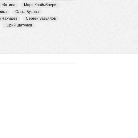
Чеботина
Мари Краймбрери
ойка
Ольга Бузова
м Нахушев
Сергей Завьялов
Юрий Шатунов