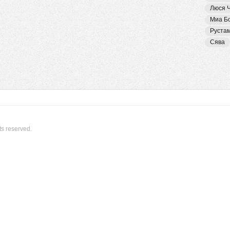
Люся 
Миа Б
Руста
Сява
ts reserved.