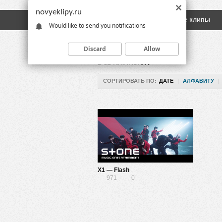
novyeklipy.ru
Новые клипы
Русские клипы
Would like to send you notifications
Discard
Allow
ВСЕ КЛИПЫ
X1
СОРТИРОВАТЬ ПО:
ДАТЕ
|
АЛФАВИТУ
|
X1 — Flash
971
0