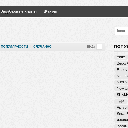
Зарубежные клипы
Жанры
ПОПУ
ПОПУЛЯРНОСТИ
|
СЛУЧАЙНО
ВИД:
Anitta
Becky 
Filatov
Malum
Natti 
Now Un
SHAM
Tyga
Артур
Дима 
Жалол
Ислам