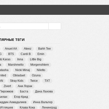
ЛЯРНЫЕ ТЕГИ
Anuel AA
Ateez
Bahh Tee
G
BTS
Cardi B
Emin
 & Karas
Inna
Little Big
a
Marshmello
Morgenshtern
Natasha
Nicki Minaj
Niletto
ited
Obladaet
Ozuna
AN
Stray Kids
Twice
TXT
Zivert
Ани Лорак
 Пирожков
Баста
Дана Лахова
Билан
Егор Крид
иддин Ахмадалиев
Инна Вальтер
 Итляшев
Клава Кока
Ленинград