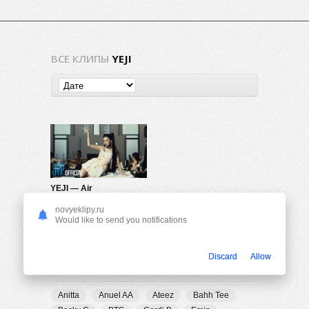
ВСЕ КЛИПЫ
YEJI
YEJI — Air
602
0
novyeklipy.ru
Would like to send you notifications
Discard
Allow
ПОПУЛЯРНЫЕ ТЕГИ
Anitta
Anuel AA
Ateez
Bahh Tee