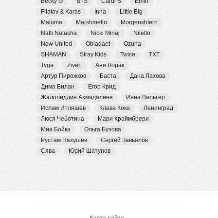
Becky G
BTS
Cardi B
Emin
Filatov & Karas
Inna
Little Big
Maluma
Marshmello
Morgenshtern
Natti Natasha
Nicki Minaj
Niletto
Now United
Obladaet
Ozuna
SHAMAN
Stray Kids
Twice
TXT
Tyga
Zivert
Ани Лорак
Артур Пирожков
Баста
Дана Лахова
Дима Билан
Егор Крид
Жалолиддин Ахмадалиев
Инна Вальтер
Ислам Итляшев
Клава Кока
Ленинград
Люся Чеботина
Мари Краймбрери
Миа Бойка
Ольга Бузова
Рустам Нахушев
Сергей Завьялов
Сява
Юрий Шатунов