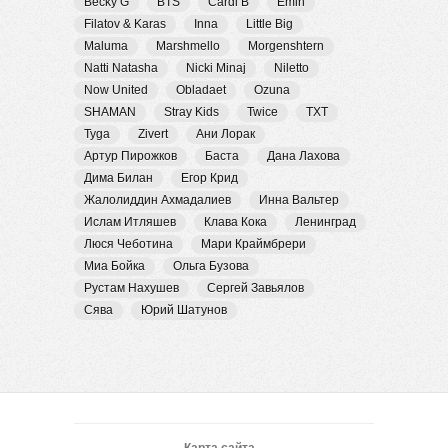
Becky G
BTS
Cardi B
Emin
Filatov & Karas
Inna
Little Big
Maluma
Marshmello
Morgenshtern
Natti Natasha
Nicki Minaj
Niletto
Now United
Obladaet
Ozuna
SHAMAN
Stray Kids
Twice
TXT
Tyga
Zivert
Ани Лорак
Артур Пирожков
Баста
Дана Лахова
Дима Билан
Егор Крид
Жалолиддин Ахмадалиев
Инна Вальтер
Ислам Итляшев
Клава Кока
Ленинград
Люся Чеботина
Мари Краймбрери
Миа Бойка
Ольга Бузова
Рустам Нахушев
Сергей Завьялов
Сява
Юрий Шатунов