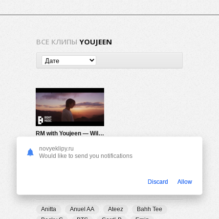
ВСЕ КЛИПЫ
YOUJEEN
RM with Youjeen — Wild Flower
1.41K
1
novyeklipy.ru
Would like to send you notifications
Discard
Allow
ПОПУЛЯРНЫЕ ТЕГИ
Anitta
Anuel AA
Ateez
Bahh Tee