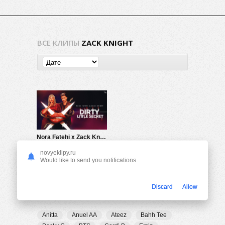
ВСЕ КЛИПЫ
ZACK KNIGHT
Nora Fatehi x Zack Knight — Dirty Little Secret
1.61K
0
novyeklipy.ru
Would like to send you notifications
Discard
Allow
ПОПУЛЯРНЫЕ ТЕГИ
Anitta
Anuel AA
Ateez
Bahh Tee