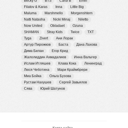
Becky G
BTS
Cardi B
Emin
Filatov & Karas
Inna
Little Big
Maluma
Marshmello
Morgenshtern
Natti Natasha
Nicki Minaj
Niletto
Now United
Obladaet
Ozuna
SHAMAN
Stray Kids
Twice
TXT
Tyga
Zivert
Ани Лорак
Артур Пирожков
Баста
Дана Лахова
Дима Билан
Егор Крид
Жалолиддин Ахмадалиев
Инна Вальтер
Ислам Итляшев
Клава Кока
Ленинград
Люся Чеботина
Мари Краймбрери
Миа Бойка
Ольга Бузова
Рустам Нахушев
Сергей Завьялов
Сява
Юрий Шатунов