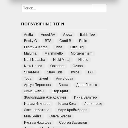
ПОПУЛЯРНЫЕ ТЕГИ
Anitta
Anuel AA
Ateez
Bahh Tee
Becky G
BTS
Cardi B
Emin
Filatov & Karas
Inna
Little Big
Maluma
Marshmello
Morgenshtern
Natti Natasha
Nicki Minaj
Niletto
Now United
Obladaet
Ozuna
SHAMAN
Stray Kids
Twice
TXT
Tyga
Zivert
Ани Лорак
Артур Пирожков
Баста
Дана Лахова
Дима Билан
Егор Крид
Жалолиддин Ахмадалиев
Инна Вальтер
Ислам Итляшев
Клава Кока
Ленинград
Люся Чеботина
Мари Краймбрери
Миа Бойка
Ольга Бузова
Рустам Нахушев
Сергей Завьялов