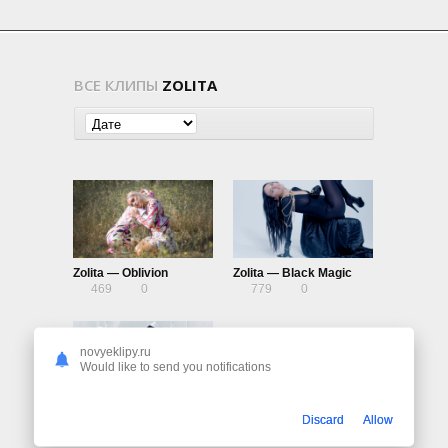
ВСЕ КЛИПЫ
ZOLITA
Zolita — Oblivion
Zolita — Black Magic
469
0
779
0
novyeklipy.ru
Would like to send you notifications
Zolita — Truth Tea
Discard
Allow
801
0