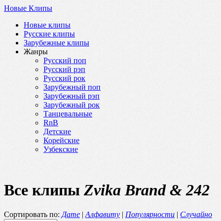
Новые Клипы
Новые клипы
Русские клипы
Зарубежные клипы
Жанры
Русский поп
Русский рэп
Русский рок
Зарубежный поп
Зарубежный рэп
Зарубежный рок
Танцевальные
RnB
Детские
Корейские
Узбекские
Все клипы
Zvika Brand & 242
Сортировать по:
Дате
|
Алфавиту
|
Популярности
|
Случайно