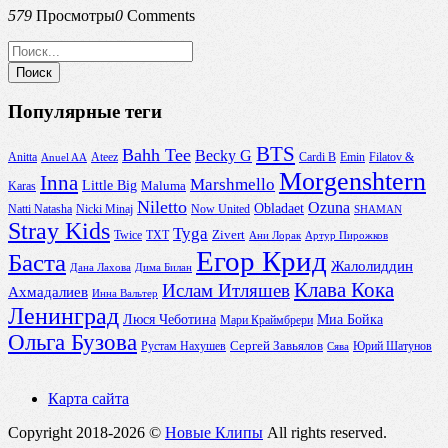
579
Просмотры
0
Comments
Популярные теги
BTS
Bahh Tee
Becky G
Anitta
Ateez
Cardi B
Emin
Filatov &
Anuel AA
Morgenshtern
Inna
Marshmello
Little Big
Maluma
Karas
Niletto
Ozuna
Obladaet
Natti Natasha
Nicki Minaj
Now United
SHAMAN
Stray Kids
Tyga
Zivert
Twice
TXT
Ани Лорак
Артур Пирожков
Егор Крид
Баста
Жалолиддин
Дана Лахова
Дима Билан
Клава Кока
Ислам Итляшев
Ахмадалиев
Инна Вальтер
Ленинград
Люся Чеботина
Миа Бойка
Мари Краймбрери
Ольга Бузова
Сергей Завьялов
Юрий Шатунов
Рустам Нахушев
Сява
Карта сайта
Copyright 2018-2026 ©
Новые Клипы
All rights reserved.